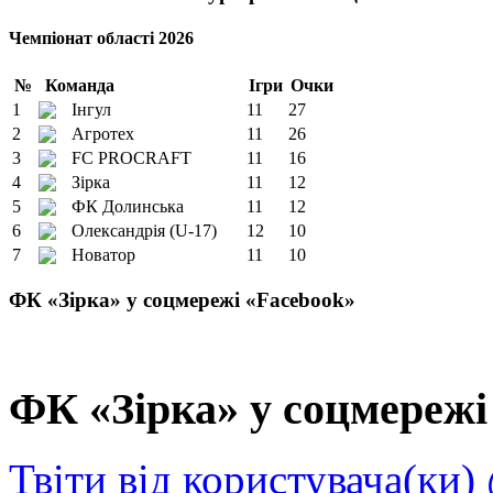
Чемпіонат області 2026
№
Команда
Ігри
Очки
1
Інгул
11
27
2
Агротех
11
26
3
FC PROCRAFT
11
16
4
Зірка
11
12
5
ФК Долинська
11
12
6
Олександрія (U-17)
12
10
7
Новатор
11
10
ФК «Зірка» у соцмережі «Facebook»
ФК «Зірка» у соцмережі 
Твіти від користувача(ки)