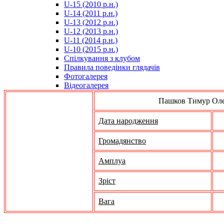
U-15 (2010 р.н.)
مترجم
U-14 (2011 р.н.)
-
U-13 (2012 р.н.)
سكس
U-12 (2013 р.н.)
مصري
U-11 (2014 р.н.)
-
U-10 (2015 р.н.)
Xnxx
Спілкування з клубом
Arab
Правила поведінки глядачів
Фотогалерея
Відеогалерея
Пашков Тимур Ол
Дата народження
Громадянство
Амплуа
Зріст
Вага