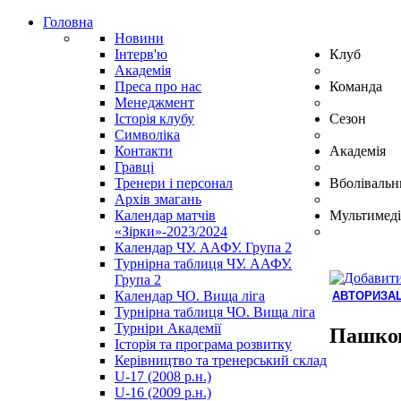
Головна
Новини
Інтерв'ю
Клуб
Академія
Преса про нас
Команда
Менеджмент
Історія клубу
Сезон
Символіка
Контакти
Академія
Гравці
Тренери і персонал
Вболівальн
Архів змагань
Календар матчів
Мультимеді
«Зірки»-2023/2024
Календар ЧУ. ААФУ. Група 2
Турнірна таблиця ЧУ. ААФУ.
Група 2
Календар ЧО. Вища ліга
АВТОРИЗАЦ
Турнірна таблиця ЧО. Вища ліга
Hindi
Турніри Академії
Blue
Пашко
Історія та програма розвитку
Film
Керівництво та тренерський склад
سكس
U-17 (2008 р.н.)
-
U-16 (2009 р.н.)
سكس