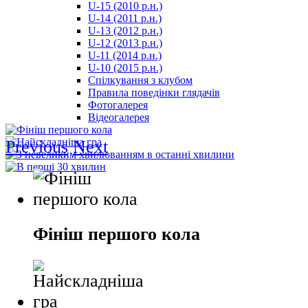
U-15 (2010 р.н.)
مترجم
U-14 (2011 р.н.)
-
U-13 (2012 р.н.)
سكس
U-12 (2013 р.н.)
مصري
U-11 (2014 р.н.)
-
U-10 (2015 р.н.)
Xnxx
Спілкування з клубом
Arab
Правила поведінки глядачів
Фотогалерея
Відеогалерея
Previous
Next
Фініш першого кола