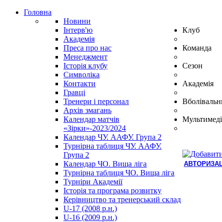
Головна
Новини
Інтерв'ю
Клуб
Академія
Преса про нас
Команда
Менеджмент
Історія клубу
Сезон
Символіка
Контакти
Академія
Гравці
Тренери і персонал
Вболівальн
Архів змагань
Календар матчів
Мультимеді
«Зірки»-2023/2024
Календар ЧУ. ААФУ. Група 2
Турнірна таблиця ЧУ. ААФУ.
Група 2
Календар ЧО. Вища ліга
АВТОРИЗАЦ
Турнірна таблиця ЧО. Вища ліга
Hindi
Турніри Академії
Blue
Історія та програма розвитку
Film
Керівництво та тренерський склад
سكس
U-17 (2008 р.н.)
-
U-16 (2009 р.н.)
سكس