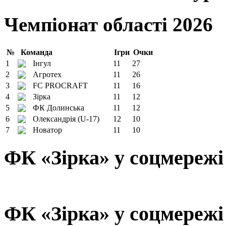
Чемпіонат області 2026
№
Команда
Ігри
Очки
1
Інгул
11
27
2
Агротех
11
26
3
FC PROCRAFT
11
16
4
Зірка
11
12
5
ФК Долинська
11
12
6
Олександрія (U-17)
12
10
7
Новатор
11
10
ФК «Зірка» у соцмережі
ФК «Зірка» у соцмережі 