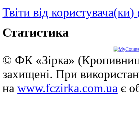
Твіти від користувача(ки)
Статистика
© ФК «Зірка» (Кропивниць
захищені. При використан
на
www.fczirka.com.ua
є о