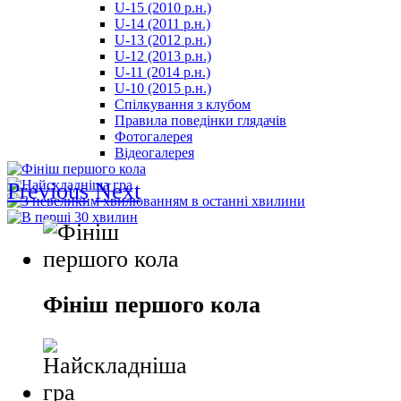
U-15 (2010 р.н.)
مترجم
U-14 (2011 р.н.)
-
U-13 (2012 р.н.)
سكس
U-12 (2013 р.н.)
مصري
U-11 (2014 р.н.)
-
U-10 (2015 р.н.)
Xnxx
Спілкування з клубом
Arab
Правила поведінки глядачів
Фотогалерея
Відеогалерея
Previous
Next
Фініш першого кола