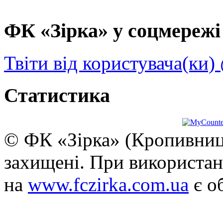
ФК «Зірка» у соцмережі 
Твіти від користувача(ки)
Статистика
© ФК «Зірка» (Кропивниць
захищені. При використан
на
www.fczirka.com.ua
є о