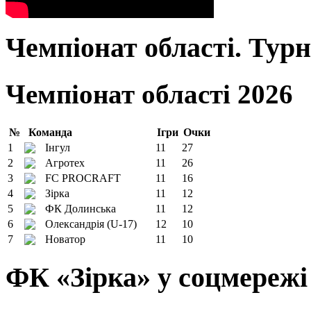
Чемпіонат області. Тур
Чемпіонат області 2026
№
Команда
Ігри
Очки
1
Інгул
11
27
2
Агротех
11
26
3
FC PROCRAFT
11
16
4
Зірка
11
12
5
ФК Долинська
11
12
6
Олександрія (U-17)
12
10
7
Новатор
11
10
ФК «Зірка» у соцмережі