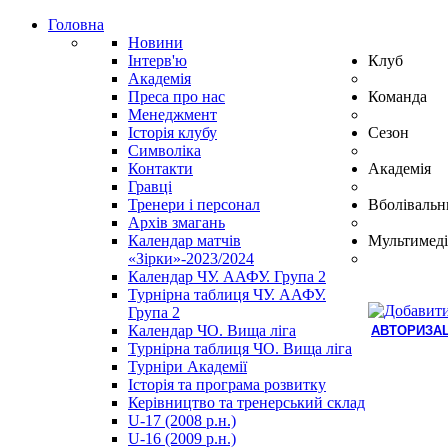
Головна
Новини
Інтерв'ю
Клуб
Академія
Преса про нас
Команда
Менеджмент
Історія клубу
Сезон
Символіка
Контакти
Академія
Гравці
Тренери і персонал
Вболівальн
Архів змагань
Календар матчів
Мультимеді
«Зірки»-2023/2024
Календар ЧУ. ААФУ. Група 2
Турнірна таблиця ЧУ. ААФУ.
Група 2
Календар ЧО. Вища ліга
АВТОРИЗАЦ
Турнірна таблиця ЧО. Вища ліга
Hindi
Турніри Академії
Blue
Історія та програма розвитку
Film
Керівництво та тренерський склад
سكس
U-17 (2008 р.н.)
-
U-16 (2009 р.н.)
سكس